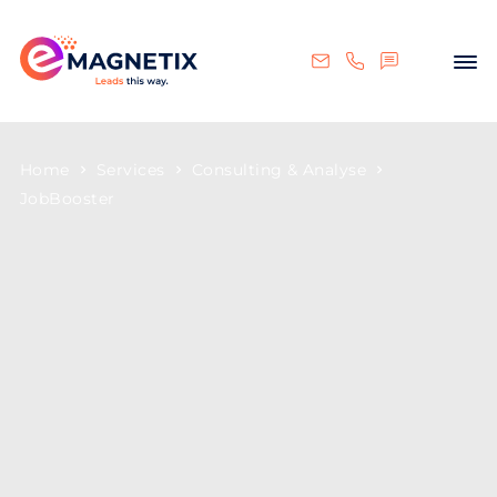
Home
Services
Consulting & Analyse
JobBooster
eMAGNETIX
JobBooster
Bewerber:innen sind nur einen Klick
entfernt!
Dank der JobBooster-Kampagnen
werden die eigenen Jobangebote
online
sichtbarer
und
besser
auffindbar
. Das kann entscheidend