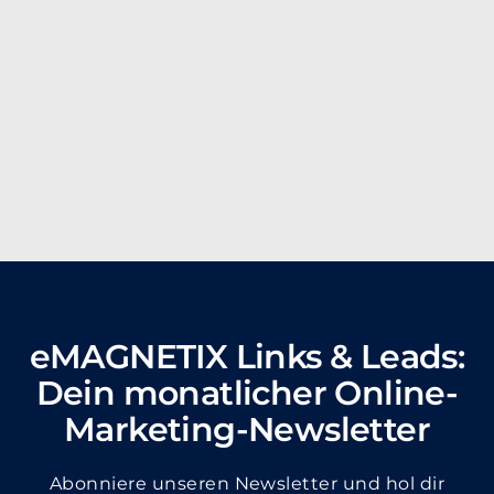
Bitte beachten: Der Landingpage Check erfolgt auch unter
Einsatz KI-gestützter Technologien. Trotz sorgfältiger Prüfung
durch unsere Expert:innen können die Ergebnisse,
beispielsweise aufgrund von fehlendem Wissen zu den
Rahmenbedingungen, unvollständig oder fehlerhaft sein. Die
bereitgestellten Empfehlungen dienen ausschließlich als
unverbindliche Einschätzung und ersetzen keine individuelle
fachliche Beratung.
eMAGNETIX Links & Leads:
Dein monatlicher Online-
Marketing-Newsletter
Abonniere unseren Newsletter und hol dir