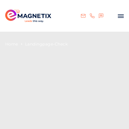
Home
Landingpage-Check
Kostenloser
Landingpage Check
Deine Zielseite bringt nicht genug Anfragen?
Wir sagen dir kostenlos, warum das so ist.
Du schaltest Werbung, Nutzer:innen klicken
drauf, aber kaum jemand meldet sich? Das
liegt oft nicht an der Werbung, sondern an
der Seite, auf der deine Besucher:innen