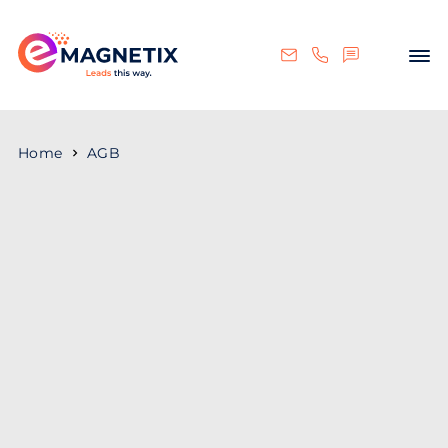
Home
AGB
Allgemeine
Geschäftsbedingungen
(AGB)
(Version 21, gültig ab 24.06.2021)
Geltung, Vertragsabschluss,
Vertragsdauer, Wertsicherung