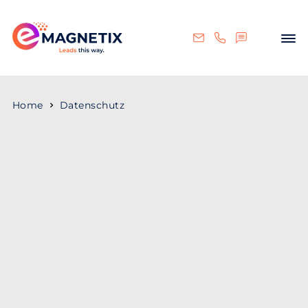
Home
Datenschutz
Datenschutzerklärung
Wir,
die
eMAGNETIX Online Marketing GmbH
,
Linzer Straße 10, 4190 Bad Leonfelden
, Telefon:
+43 7213 20020, Fax: +43 7213 20020 98, E-Mail:
office@emagnetix.at
, achten als
Verantwortliche auf den Schutz von