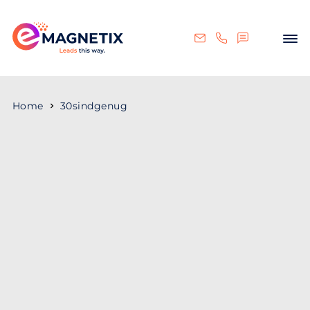
Home
30sindgenug
Als eMAGNETIX am 01.10.2018 die 30-Stunden-
Woche bei Vollzeit-Gehalt einführte, war der
Startschuss für ein breit gefächertes