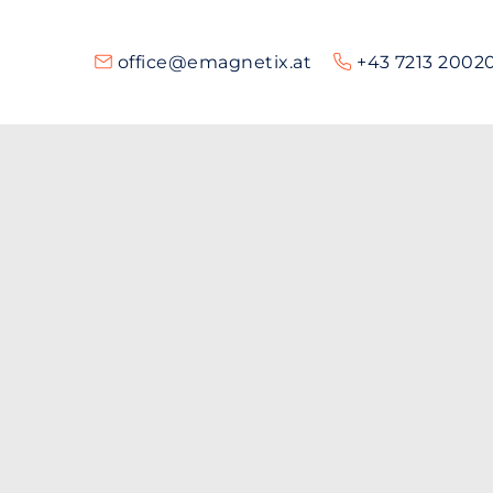
office@emagnetix.at
+43 7213 2002
Schnellanfrage bei 